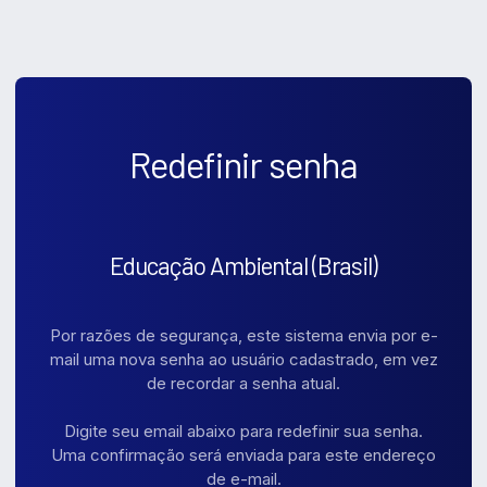
Redefinir senha
Educação Ambiental (Brasil)
Por razões de segurança, este sistema envia por e-
mail uma nova senha ao usuário cadastrado, em vez
de recordar a senha atual.
Digite seu email abaixo para redefinir sua senha.
Uma confirmação será enviada para este endereço
de e-mail.