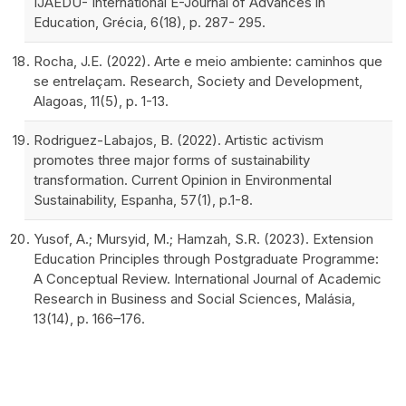
IJAEDU- International E-Journal of Advances in
Education, Grécia, 6(18), p. 287- 295.
Rocha, J.E. (2022). Arte e meio ambiente: caminhos que
se entrelaçam. Research, Society and Development,
Alagoas, 11(5), p. 1-13.
Rodriguez-Labajos, B. (2022). Artistic activism
promotes three major forms of sustainability
transformation. Current Opinion in Environmental
Sustainability, Espanha, 57(1), p.1-8.
Yusof, A.; Mursyid, M.; Hamzah, S.R. (2023). Extension
Education Principles through Postgraduate Programme:
A Conceptual Review. International Journal of Academic
Research in Business and Social Sciences, Malásia,
13(14), p. 166–176.