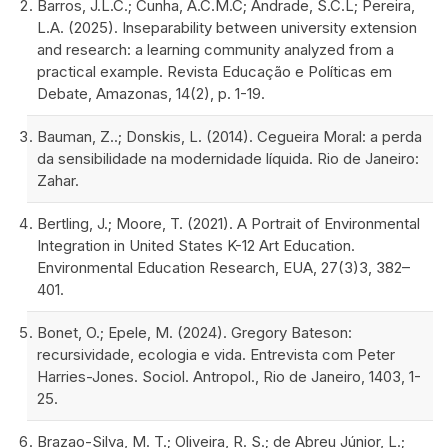
Barros, J.L.C.; Cunha, A.C.M.C; Andrade, S.C.L; Pereira,
L.A. (2025). Inseparability between university extension
and research: a learning community analyzed from a
practical example. Revista Educação e Políticas em
Debate, Amazonas, 14(2), p. 1-19.
Bauman, Z..; Donskis, L. (2014). Cegueira Moral: a perda
da sensibilidade na modernidade líquida. Rio de Janeiro:
Zahar.
Bertling, J.; Moore, T. (2021). A Portrait of Environmental
Integration in United States K-12 Art Education.
Environmental Education Research, EUA, 27(3)3, 382–
401.
Bonet, O.; Epele, M. (2024). Gregory Bateson:
recursividade, ecologia e vida. Entrevista com Peter
Harries-Jones. Sociol. Antropol., Rio de Janeiro, 1403, 1-
25.
Brazao-Silva, M. T.; Oliveira, R. S.; de Abreu Júnior, L.;