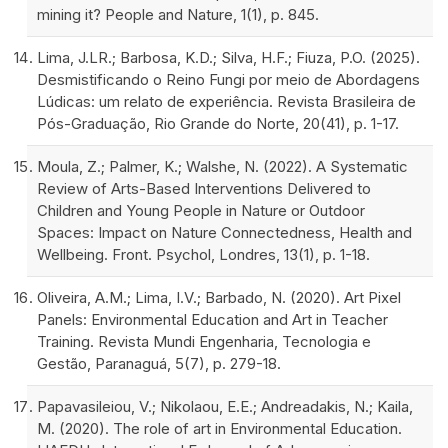
mining it? People and Nature, 1(1), p. 845.
Lima, J.LR.; Barbosa, K.D.; Silva, H.F.; Fiuza, P.O. (2025).
Desmistificando o Reino Fungi por meio de Abordagens
Lúdicas: um relato de experiência. Revista Brasileira de
Pós-Graduação, Rio Grande do Norte, 20(41), p. 1-17.
Moula, Z.; Palmer, K.; Walshe, N. (2022). A Systematic
Review of Arts-Based Interventions Delivered to
Children and Young People in Nature or Outdoor
Spaces: Impact on Nature Connectedness, Health and
Wellbeing. Front. Psychol, Londres, 13(1), p. 1-18.
Oliveira, A.M.; Lima, I.V.; Barbado, N. (2020). Art Pixel
Panels: Environmental Education and Art in Teacher
Training. Revista Mundi Engenharia, Tecnologia e
Gestão, Paranaguá, 5(7), p. 279-18.
Papavasileiou, V.; Nikolaou, E.E.; Andreadakis, N.; Kaila,
M. (2020). The role of art in Environmental Education.